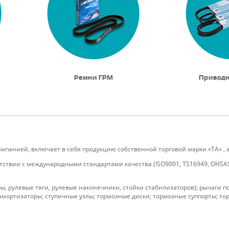
Ремни ГРМ
Привод
панией, включает в себя продукцию собственной торговой марки «ТA» , 
ствии с международными стандартами качества (ISO9001, TS16949, OHSAS 
ы, рулевые тяги, рулевые наконечники, стойки стабилизаторов); рычаги 
мортизаторы; ступичные узлы; тормозные диски; тормозные суппорты; то